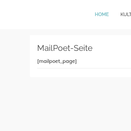
HOME
KUL
KulturTafel Lübeck
MailPoet-Seite
[mailpoet_page]