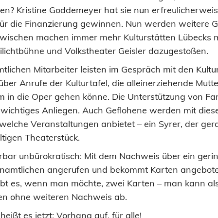
n? Kristine Goddemeyer hat sie nun erfreulicherweis
s für die Finanzierung gewinnen. Nun werden weitere 
Inzwischen machen immer mehr Kulturstätten Lübecks m
ilichtbühne und Volkstheater Geisler dazugestoßen.
lichen Mitarbeiter leisten im Gespräch mit den Kultu
er Anrufe der Kulturtafel, die alleinerziehende Mutte
dem in die Oper gehen könne. Die Unterstützung von Fa
wichtiges Anliegen. Auch Geflohene werden mit diese
 welche Veranstaltungen anbietet – ein Syrer, der ger
ltigen Theaterstück.
nderbar unbürokratisch: Mit dem Nachweis über ein ge
namtlichen angerufen und bekommt Karten angebot
e gibt es, wenn man möchte, zwei Karten – man kann 
en ohne weiteren Nachweis ab.
 heißt es jetzt: Vorhang auf, für alle!