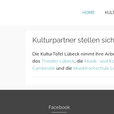
HOME
KUL
KulturTafel Lübeck
Kulturpartner stellen sich
Die KulturTafel Lübeck nimmt ihre Arbe
das
Theater Lübeck
, die
Musik- und K
Combinale
und die
Musikhochschule L
Facebook