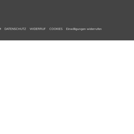
M
DATENSCHUTZ
WIDERRUF
COOKIES
Einwilligungen widerrufen