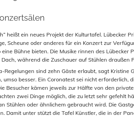
Konzertsälen
“ heißt ein neues Projekt der Kulturtafel. Lübecker P
e, Scheune oder anderes für ein Konzert zur Verfügung
so eine Bühne bieten. Die Musike­ rinnen des Lübecker 
ter Dach, während die Zuschauer auf Stühlen draußen 
Regelungen sind zehn Gäste erlaubt, sagt Kristine 
, umso besser. Ein Coronatest sei nicht erforderlich,
ie Besucher kämen jeweils zur Hälfte von den private
ten zwei Dinge möglich, die zu­ letzt sehr gefehlt hä
itt an Stühlen oder ähnli­chem gebraucht wird. Die Gas
 Damit unter­ stützt die Tafel Künstler, die in der Pa